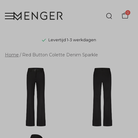
0
Levertijd 1-3 werkdagen
Red
Home
Red Button Colette Denim Sparkle
Button
Colette
Denim
Sparkle
-