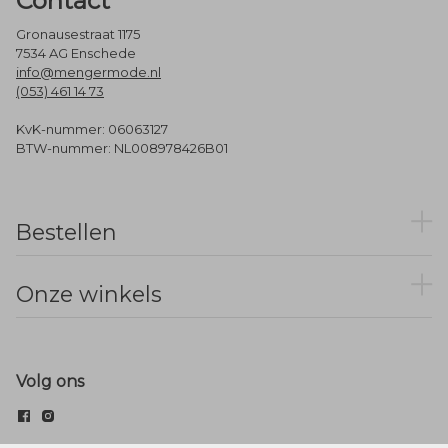
Contact
Gronausestraat 1175
7534 AG Enschede
info@mengermode.nl
(053) 461 14 73
KvK-nummer: 06063127
BTW-nummer: NL008978426B01
Bestellen
Onze winkels
Volg ons