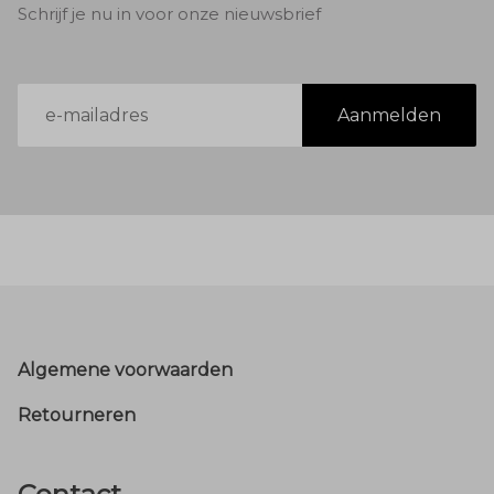
Schrijf je nu in voor onze nieuwsbrief
E-
Aanmelden
mailadres
Footer
Algemene voorwaarden
Retourneren