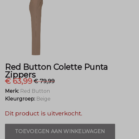
Menger
Mode
Red Button Colette Punta
Zippers
€ 63,99
€ 79,99
Merk:
Red Button
Kleurgroep:
Beige
Dit product is uitverkocht.
TOEVOEGEN AAN WINKELWAGEN