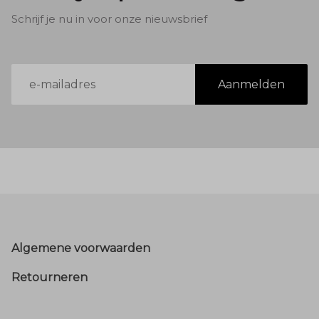
Schrijf je nu in voor onze nieuwsbrief
E-
Aanmelden
mailadres
Footer
Algemene voorwaarden
Retourneren