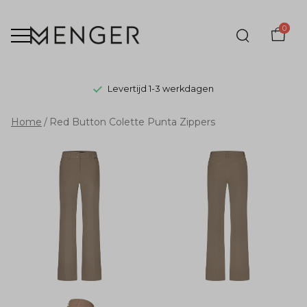
0
Levertijd 1-3 werkdagen
Red
Home
Red Button Colette Punta Zippers
Button
Colette
Punta
Zippers
-