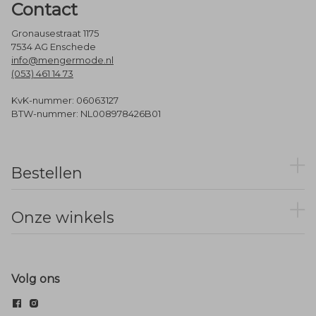
Contact
Gronausestraat 1175
7534 AG Enschede
info@mengermode.nl
(053) 461 14 73
KvK-nummer: 06063127
BTW-nummer: NL008978426B01
Bestellen
Onze winkels
Volg ons