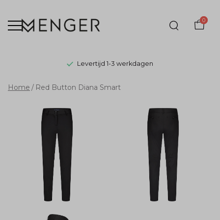
0
Levertijd 1-3 werkdagen
Red
Home
Red Button Diana Smart
Button
Diana
Smart
-
Menger