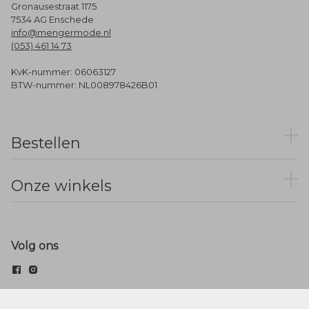
Gronausestraat 1175
7534 AG Enschede
info@mengermode.nl
(053) 461 14 73
KvK-nummer: 06063127
BTW-nummer: NL008978426B01
Bestellen
Onze winkels
Volg ons