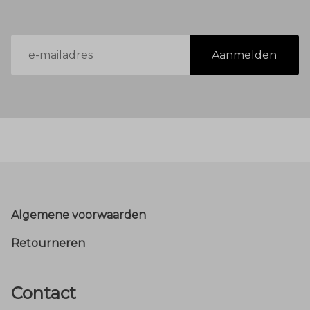
E-
Aanmelden
mailadres
Footer
Algemene voorwaarden
Retourneren
Contact