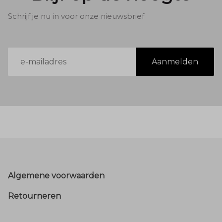
Schrijf je nu in voor onze nieuwsbrief
E-
Aanmelden
mailadres
Footer
Algemene voorwaarden
Retourneren