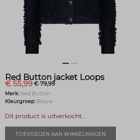
Mode
Red Button jacket Loops
€ 55,99
€ 79,99
Merk:
Red Button
Kleurgroep:
Blauw
Dit product is uitverkocht.
TOEVOEGEN AAN WINKELWAGEN