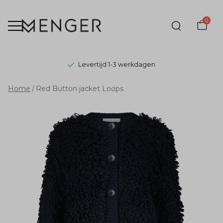
0
Levertijd 1-3 werkdagen
Red
Home
Red Button jacket Loops
Button
jacket
Loops
-
Menger