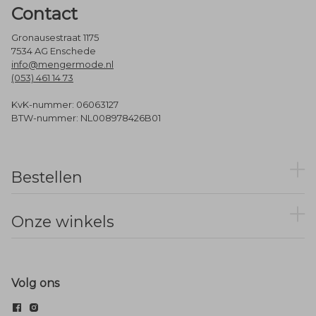
Contact
Gronausestraat 1175
7534 AG Enschede
info@mengermode.nl
(053) 461 14 73
KvK-nummer: 06063127
BTW-nummer: NL008978426B01
Bestellen
Onze winkels
Volg ons