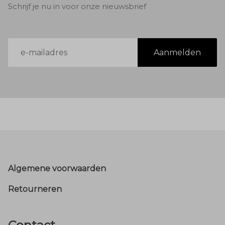
Schrijf je nu in voor onze nieuwsbrief
E-
Aanmelden
mailadres
Footer
Algemene voorwaarden
Retourneren