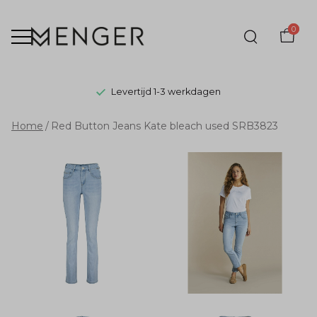
0
Levertijd 1-3 werkdagen
Red
Home
Red Button Jeans Kate bleach used SRB3823
Button
Jeans
Kate
bleach
used