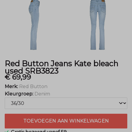
SRB3823
-
Menger
Mode
Red Button Jeans Kate bleach
used SRB3823
€ 69,99
Merk:
Red Button
Kleurgroep:
Denim
TOEVOEGEN AAN WINKELWAGEN