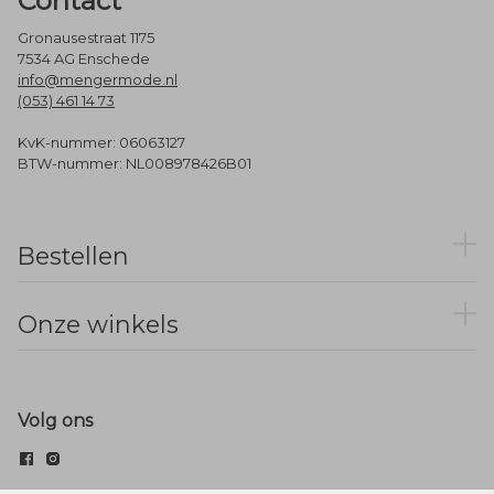
Contact
Gronausestraat 1175
7534 AG Enschede
info@mengermode.nl
(053) 461 14 73
KvK-nummer: 06063127
BTW-nummer: NL008978426B01
Bestellen
Onze winkels
Volg ons