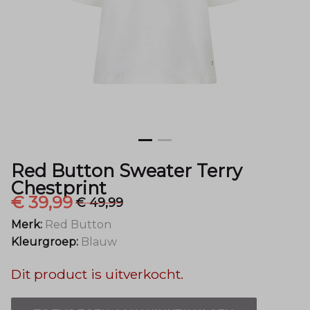
Menger
Mode
Red Button Sweater Terry
Chestprint
€ 39,99
€ 49,99
Merk:
Red Button
Kleurgroep:
Blauw
Dit product is uitverkocht.