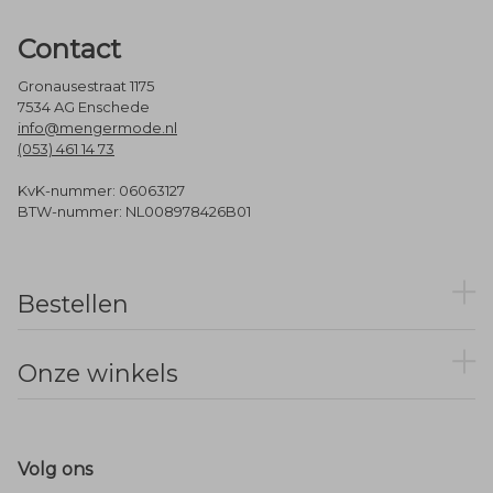
Contact
Gronausestraat 1175
7534 AG Enschede
info@mengermode.nl
(053) 461 14 73
KvK-nummer: 06063127
BTW-nummer: NL008978426B01
Bestellen
Onze winkels
Volg ons