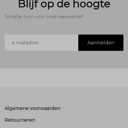
Blijf op de hoogte
Schrijf je nu in voor onze nieuwsbrief
E-
Aanmelden
mailadres
Footer
Algemene voorwaarden
Retourneren