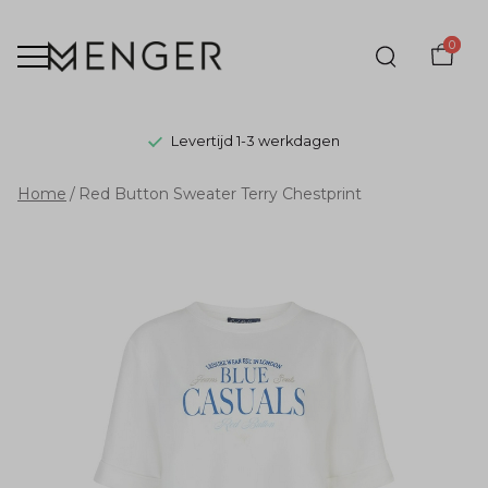
0
Levertijd 1-3 werkdagen
Red
Home
Red Button Sweater Terry Chestprint
Button
Sweater
Terry
Chestprint
-