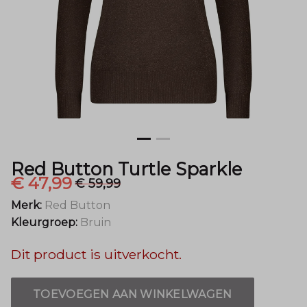
Mode
Red Button Turtle Sparkle
€ 47,99
€ 59,99
Merk:
Red Button
Kleurgroep:
Bruin
Dit product is uitverkocht.
TOEVOEGEN AAN WINKELWAGEN