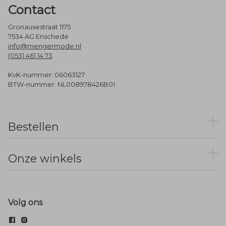
Contact
Gronausestraat 1175
7534 AG Enschede
info@mengermode.nl
(053) 461 14 73
KvK-nummer: 06063127
BTW-nummer: NL008978426B01
Bestellen
Onze winkels
Volg ons