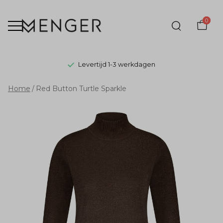
0
Levertijd 1-3 werkdagen
Red
Home
Red Button Turtle Sparkle
Button
Turtle
Sparkle
-
Menger