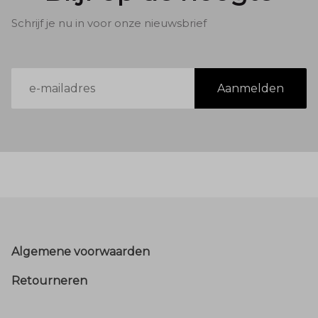
Schrijf je nu in voor onze nieuwsbrief
E-
Aanmelden
mailadres
Footer
Algemene voorwaarden
Retourneren