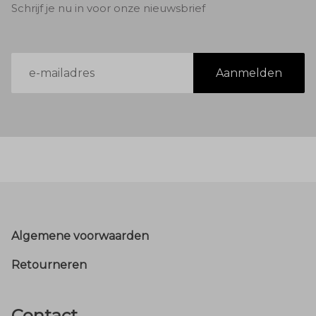
Schrijf je nu in voor onze nieuwsbrief
E-
Aanmelden
mailadres
Footer
Algemene voorwaarden
Retourneren
Contact