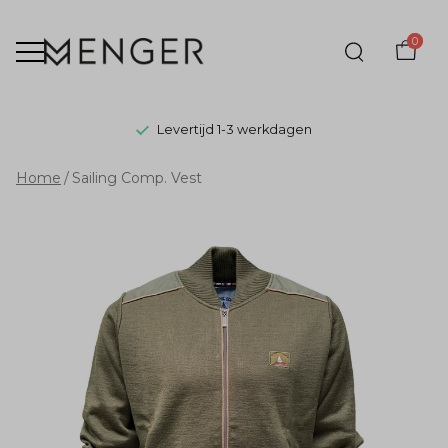
0
Levertijd 1-3 werkdagen
Sailing
Home
Sailing Comp. Vest
Comp.
Vest
-
Menger
Mode