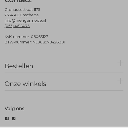
Gronausestraat 1175
7534 AG Enschede
info@mengermode.nl
(053) 461 14 73
KvK-nummer: 06063127
BTW-nummer: NL008978426B01
Bestellen
Onze winkels
Volg ons