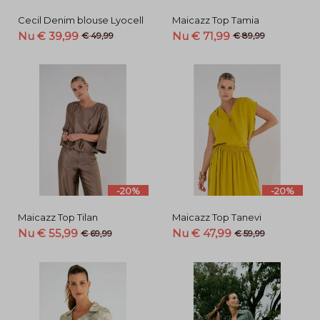
Cecil Denim blouse Lyocell
Maicazz Top Tamia
Nu € 39,99
Nu € 71,99
€ 49,99
€ 89,99
-20%
-20%
Maicazz Top Tilan
Maicazz Top Tanevi
Nu € 55,99
Nu € 47,99
€ 69,99
€ 59,99