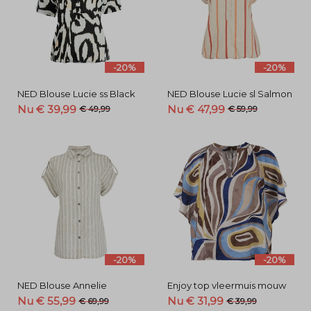
-20%
-20%
NED Blouse Lucie ss Black
NED Blouse Lucie sl Salmon
Nu € 39,99
Nu € 47,99
€ 49,99
€ 59,99
-20%
-20%
NED Blouse Annelie
Enjoy top vleermuis mouw
Nu € 55,99
Nu € 31,99
€ 69,99
€ 39,99