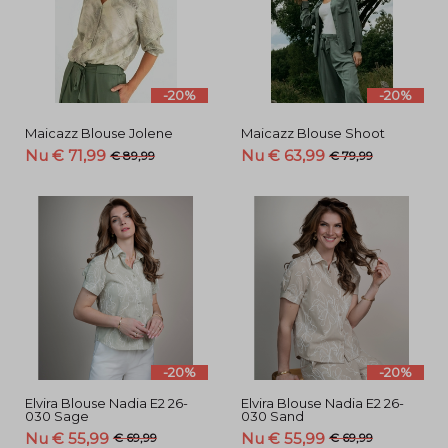
-20%
-20%
Maicazz Blouse Jolene
Maicazz Blouse Shoot
Nu € 71,99
Nu € 63,99
€ 89,99
€ 79,99
-20%
-20%
Elvira Blouse Nadia E2 26-
Elvira Blouse Nadia E2 26-
030 Sage
030 Sand
Nu € 55,99
Nu € 55,99
€ 69,99
€ 69,99