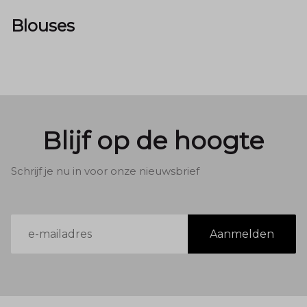
Blouses
Blijf op de hoogte
Schrijf je nu in voor onze nieuwsbrief
E-
Aanmelden
mailadres