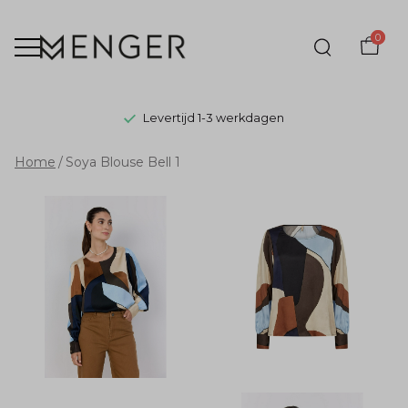
0
Levertijd 1-3 werkdagen
Soya
Home
Soya Blouse Bell 1
Blouse
Bell
1
-
Menger