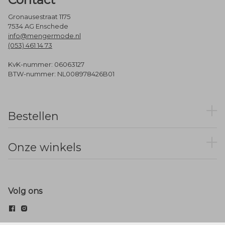
Gronausestraat 1175
7534 AG Enschede
info@mengermode.nl
(053) 461 14 73
KvK-nummer: 06063127
BTW-nummer: NL008978426B01
Bestellen
Onze winkels
Volg ons