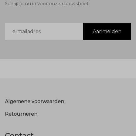
Schrijf je nu in voor onze nieuwsbrief
E-
Aanmelden
mailadres
Footer
Algemene voorwaarden
Retourneren
Contact