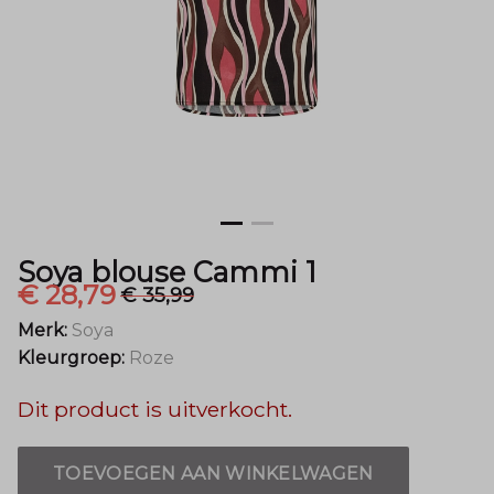
Mode
Soya blouse Cammi 1
€ 28,79
€ 35,99
Merk:
Soya
Kleurgroep:
Roze
Dit product is uitverkocht.
TOEVOEGEN AAN WINKELWAGEN