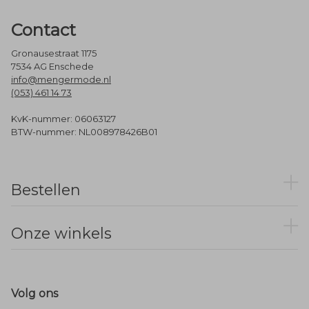
Contact
Gronausestraat 1175
7534 AG Enschede
info@mengermode.nl
(053) 461 14 73
KvK-nummer: 06063127
BTW-nummer: NL008978426B01
Bestellen
Onze winkels
Volg ons