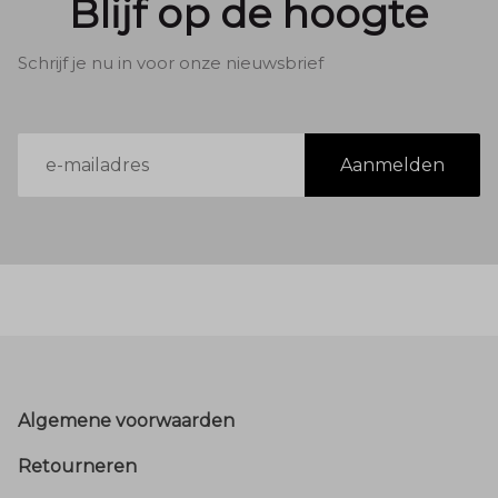
Blijf op de hoogte
Schrijf je nu in voor onze nieuwsbrief
E-
Aanmelden
mailadres
Footer
Algemene voorwaarden
Retourneren