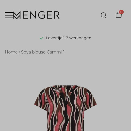
0
Levertijd 1-3 werkdagen
Soya
Home
Soya blouse Cammi 1
blouse
Cammi
1
-
Menger