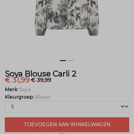
Mode
Soya Blouse Carli 2
€ 31,99
€ 39,99
Merk:
Soya
Kleurgroep:
Blauw
TOEVOEGEN AAN WINKELWAGEN