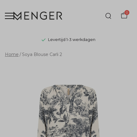
0
Levertijd 1-3 werkdagen
Soya
Home
Soya Blouse Carli 2
Blouse
Carli
2
-
Menger