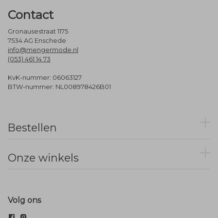
Contact
Gronausestraat 1175
7534 AG Enschede
info@mengermode.nl
(053) 461 14 73
KvK-nummer: 06063127
BTW-nummer: NL008978426B01
Bestellen
Onze winkels
Volg ons