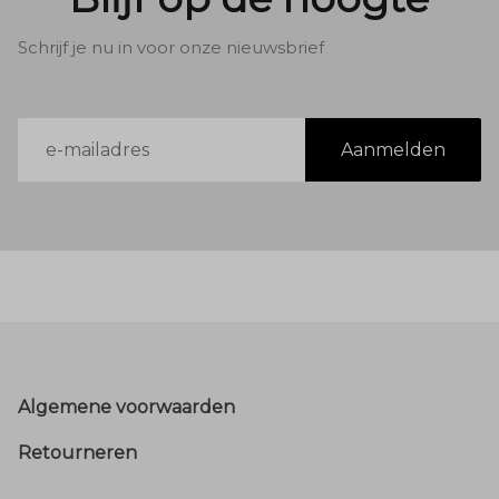
Schrijf je nu in voor onze nieuwsbrief
E-
Aanmelden
mailadres
Footer
Algemene voorwaarden
Retourneren