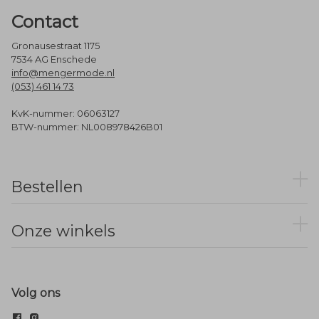
Contact
Gronausestraat 1175
7534 AG Enschede
info@mengermode.nl
(053) 461 14 73
KvK-nummer: 06063127
BTW-nummer: NL008978426B01
Bestellen
Onze winkels
Volg ons