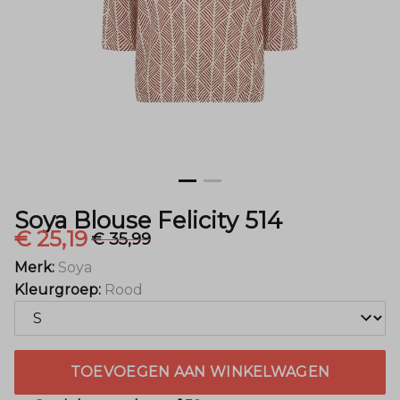
Mode
Soya Blouse Felicity 514
€ 25,19
€ 35,99
Merk:
Soya
Kleurgroep:
Rood
TOEVOEGEN AAN WINKELWAGEN