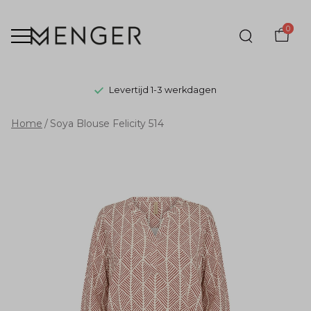
0
Levertijd 1-3 werkdagen
Soya
Home
Soya Blouse Felicity 514
Blouse
Felicity
514
-
Menger