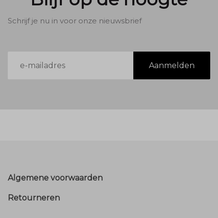
Schrijf je nu in voor onze nieuwsbrief
E-
Aanmelden
mailadres
Footer
Algemene voorwaarden
Retourneren