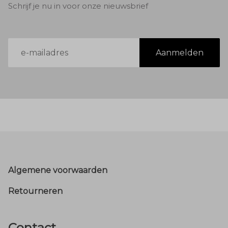
Schrijf je nu in voor onze nieuwsbrief
E-
Aanmelden
mailadres
Footer
Algemene voorwaarden
Retourneren
Contact