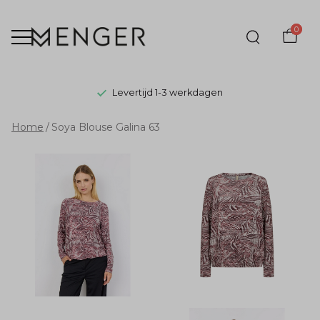
0
Levertijd 1-3 werkdagen
Soya
Home
Soya Blouse Galina 63
Blouse
Galina
63
-
Menger