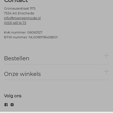
Gronausestraat 1175
7534 AG Enschede
info@mengermode.nl
(053) 461 14 73
KvK-nummer: 06063127
BTW-nummer: NL008978426B01
Bestellen
Onze winkels
Volg ons