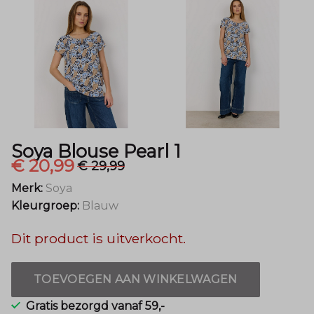
Mode
Soya Blouse Pearl 1
€ 20,99
€ 29,99
Merk:
Soya
Kleurgroep:
Blauw
Dit product is uitverkocht.
TOEVOEGEN AAN WINKELWAGEN
Gratis bezorgd vanaf 59,-