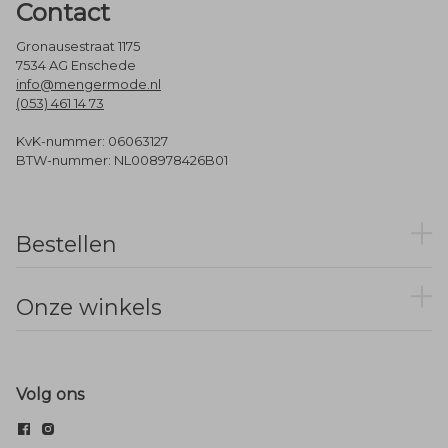
Contact
Gronausestraat 1175
7534 AG Enschede
info@mengermode.nl
(053) 461 14 73
KvK-nummer: 06063127
BTW-nummer: NL008978426B01
Bestellen
Onze winkels
Volg ons