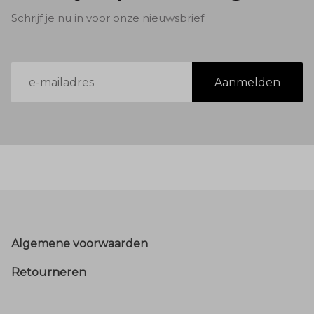
Schrijf je nu in voor onze nieuwsbrief
E-
Aanmelden
mailadres
Footer
Algemene voorwaarden
Retourneren