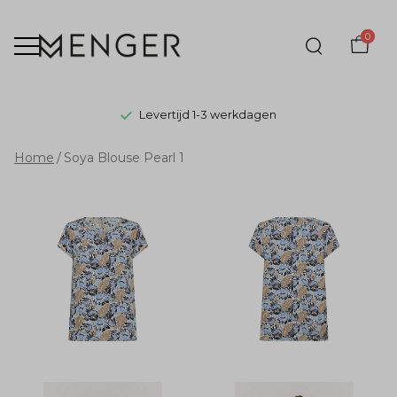
0
Levertijd 1-3 werkdagen
Soya
Home
Soya Blouse Pearl 1
Blouse
Pearl
1
-
Menger