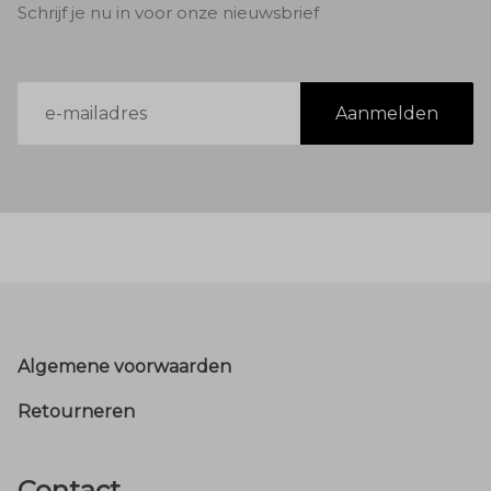
Schrijf je nu in voor onze nieuwsbrief
E-
Aanmelden
mailadres
Footer
Algemene voorwaarden
Retourneren
Contact