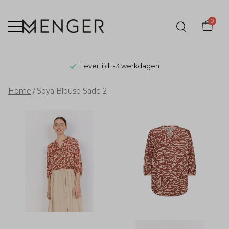
0
Levertijd 1-3 werkdagen
Soya
Home
Soya Blouse Sade 2
Blouse
Sade
2
-
Menger