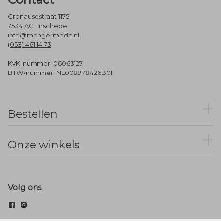
Gronausestraat 1175
7534 AG Enschede
info@mengermode.nl
(053) 461 14 73
KvK-nummer: 06063127
BTW-nummer: NL008978426B01
Bestellen
Onze winkels
Volg ons