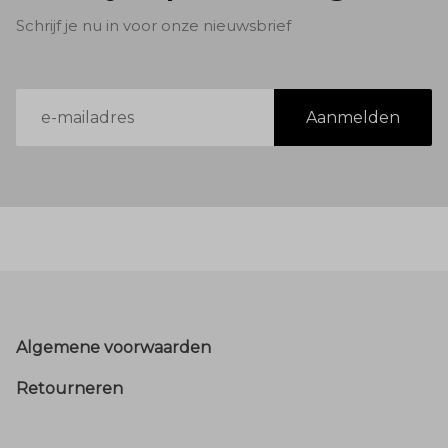
Schrijf je nu in voor onze nieuwsbrief
E-
Aanmelden
mailadres
Footer
Algemene voorwaarden
Retourneren