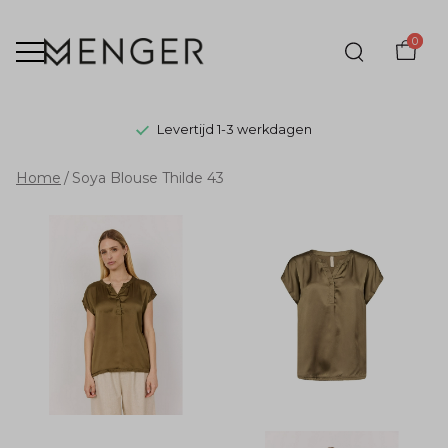
0
Levertijd 1-3 werkdagen
Soya
Home
Soya Blouse Thilde 43
Blouse
Thilde
43
-
Menger