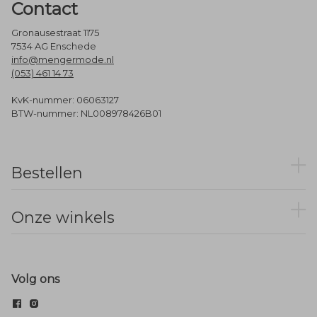
Contact
Gronausestraat 1175
7534 AG Enschede
info@mengermode.nl
(053) 461 14 73
KvK-nummer: 06063127
BTW-nummer: NL008978426B01
Bestellen
Onze winkels
Volg ons