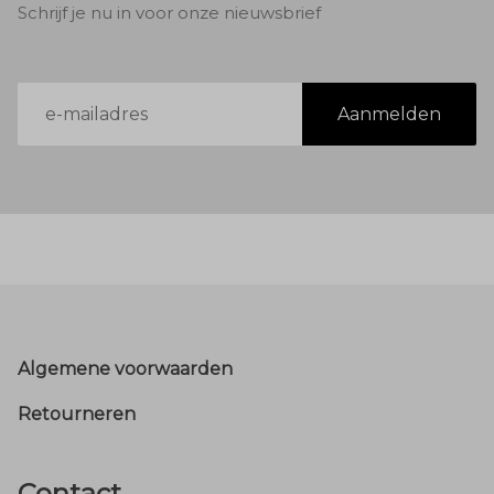
Schrijf je nu in voor onze nieuwsbrief
E-
Aanmelden
mailadres
Footer
Algemene voorwaarden
Retourneren
Contact