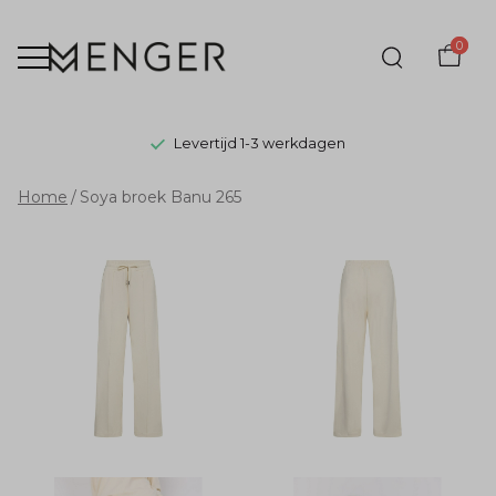
0
Levertijd 1-3 werkdagen
Soya
Home
Soya broek Banu 265
broek
Banu
265
-
Menger