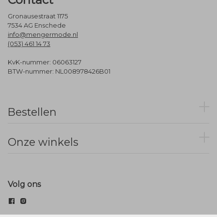
Gronausestraat 1175
7534 AG Enschede
info@mengermode.nl
(053) 461 14 73
KvK-nummer: 06063127
BTW-nummer: NL008978426B01
Bestellen
Onze winkels
Volg ons