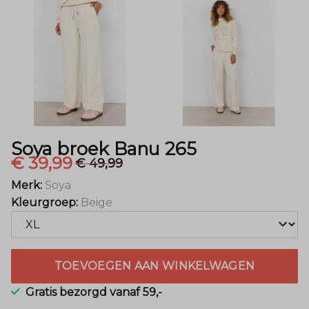
Mode
Soya broek Banu 265
€ 39,99
€ 49,99
Merk:
Soya
Kleurgroep:
Beige
TOEVOEGEN AAN WINKELWAGEN
Gratis bezorgd vanaf 59,-