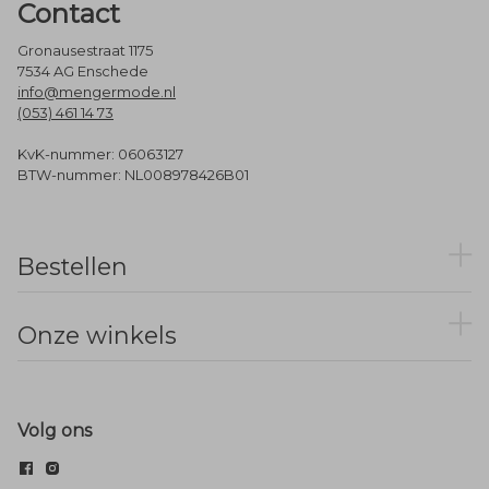
Contact
Gronausestraat 1175
7534 AG Enschede
info@mengermode.nl
(053) 461 14 73
KvK-nummer: 06063127
BTW-nummer: NL008978426B01
Bestellen
Onze winkels
Volg ons