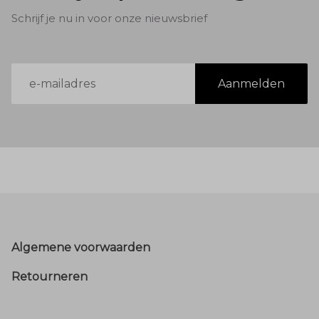
Schrijf je nu in voor onze nieuwsbrief
E-
Aanmelden
mailadres
Footer
Algemene voorwaarden
Retourneren