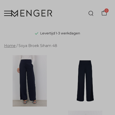
0
Levertijd 1-3 werkdagen
Soya
Home
Soya Broek Siham 48
Broek
Siham
48
-
Menger