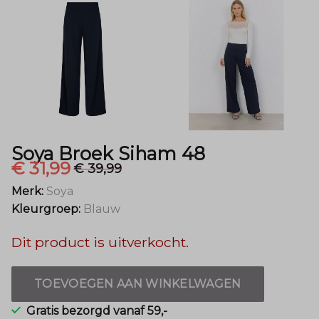
Mode
Soya Broek Siham 48
€ 31,99
€ 39,99
Merk:
Soya
Kleurgroep:
Blauw
Dit product is uitverkocht.
TOEVOEGEN AAN WINKELWAGEN
Gratis bezorgd vanaf 59,-