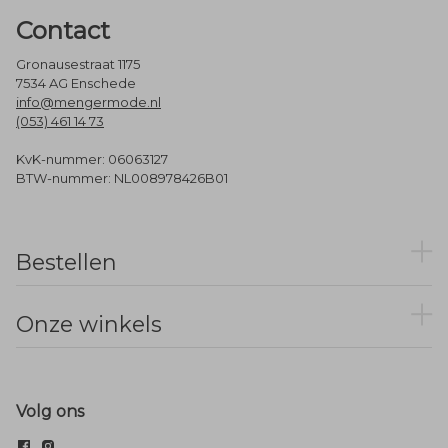
Contact
Gronausestraat 1175
7534 AG Enschede
info@mengermode.nl
(053) 461 14 73
KvK-nummer: 06063127
BTW-nummer: NL008978426B01
Bestellen
Onze winkels
Volg ons