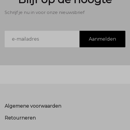
Schrijf je nu in voor onze nieuwsbrief
E-
Aanmelden
mailadres
Footer
Algemene voorwaarden
Retourneren