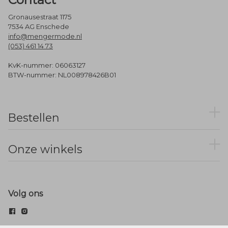
Gronausestraat 1175
7534 AG Enschede
info@mengermode.nl
(053) 461 14 73
KvK-nummer: 06063127
BTW-nummer: NL008978426B01
Bestellen
Onze winkels
Volg ons