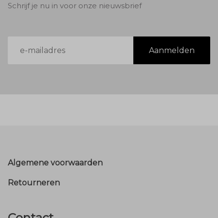
Schrijf je nu in voor onze nieuwsbrief
E-
Aanmelden
mailadres
Footer
Algemene voorwaarden
Retourneren
Contact