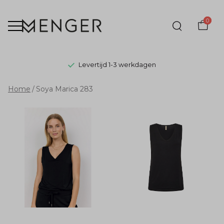
0
Levertijd 1-3 werkdagen
Soya
Home
Soya Marica 283
Marica
283
-
Menger
Mode