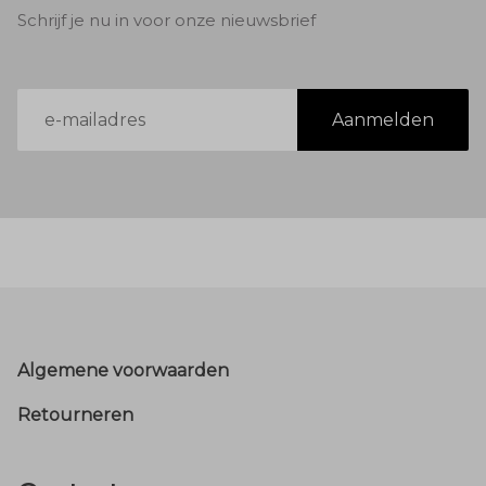
Schrijf je nu in voor onze nieuwsbrief
E-
Aanmelden
mailadres
Footer
Algemene voorwaarden
Retourneren