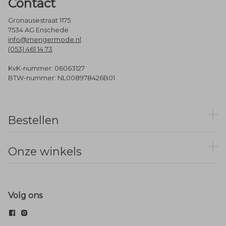
Contact
Gronausestraat 1175
7534 AG Enschede
info@mengermode.nl
(053) 461 14 73
KvK-nummer: 06063127
BTW-nummer: NL008978426B01
Bestellen
Onze winkels
Volg ons