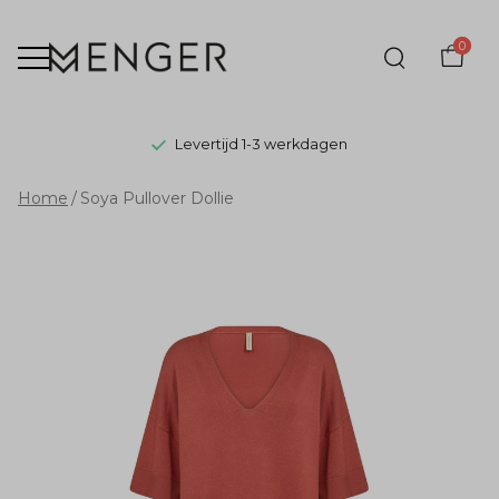
0
Levertijd 1-3 werkdagen
Soya
Home
Soya Pullover Dollie
Pullover
Dollie
-
Menger
Mode