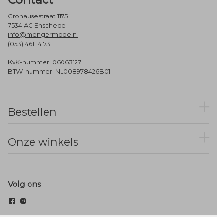
Gronausestraat 1175
7534 AG Enschede
info@mengermode.nl
(053) 461 14 73
KvK-nummer: 06063127
BTW-nummer: NL008978426B01
Bestellen
Onze winkels
Volg ons