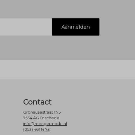
Aanmelden
Contact
Gronausestraat 1175
7534 AG Enschede
info@mengermode.nl
(053) 461 14 73