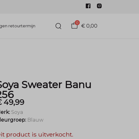
0
€ 0,00
gen retourtermijn
Soya Sweater Banu
256
€ 49,99
erk:
Soya
leurgroep:
Blauw
it product is uitverkocht.