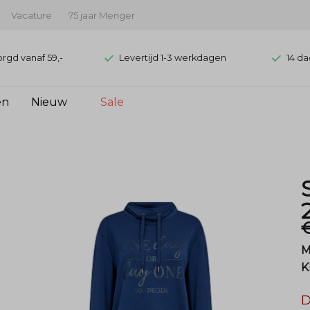
Vacature
75 jaar Menger
orgd vanaf 59,-
Levertijd 1-3 werkdagen
14 da
en
Nieuw
Sale
M
K
D