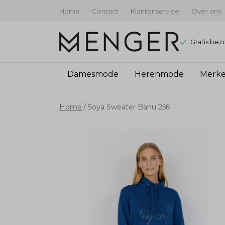
Home
Contact
Klantenservice
Over ons
Gratis bez
Damesmode
Herenmode
Merk
Soya
Home
Soya Sweater Banu 256
Sweater
Banu
256
-
Menger