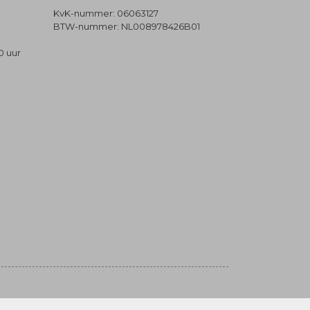
KvK-nummer: 06063127
BTW-nummer: NL008978426B01
0 uur