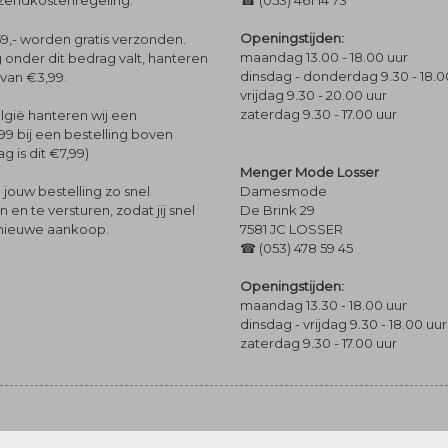
rzendkostenregeling.
☎ (053) 461 14 73
Openingstijden:
9,- worden gratis verzonden.
maandag 13.00 - 18.00 uur
 onder dit bedrag valt, hanteren
dinsdag - donderdag 9.30 - 18.0
 van €3,99.
vrijdag 9.30 - 20.00 uur
zaterdag 9.30 - 17.00 uur
lgië hanteren wij een
99 bij een bestelling boven
g is dit €7,99)
Menger Mode Losser
Damesmode
jouw bestelling zo snel
De Brink 29
en te versturen, zodat jij snel
7581 JC LOSSER
 nieuwe aankoop.
☎ (053) 478 59 45
Openingstijden:
maandag 13.30 - 18.00 uur
dinsdag - vrijdag 9.30 - 18.00 uur
zaterdag 9.30 - 17.00 uur