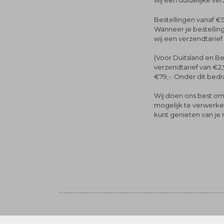
wij een duidelijke ve
Bestellingen vanaf €5
Wanneer je bestelling
wij een verzendtarief
(Voor Duitsland en Be
verzendtarief van €2,
€79,-. Onder dit bedra
Wij doen ons best om 
mogelijk te verwerken 
kunt genieten van je