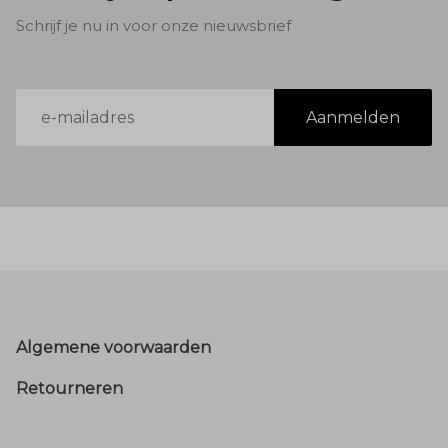
Schrijf je nu in voor onze nieuwsbrief
E-
Aanmelden
mailadres
Footer
Algemene voorwaarden
Retourneren