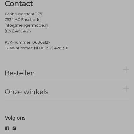
Contact
Gronausestraat 1175
7534 AG Enschede
info@mengermode.nl
(053) 461 14 73
KvK-nummer: 06063127
BTW-nummer: NL008978426B01
Bestellen
Onze winkels
Volg ons