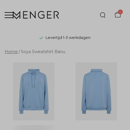
0
Levertijd 1-3 werkdagen
Soya
Home
Soya Sweatshirt Banu
Sweatshirt
Banu
-
Menger
Mode