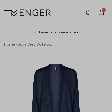
0
Levertijd 1-3 werkdagen
Soya
Home
Soya Vest Dollie 523
Vest
Dollie
523
-
Menger