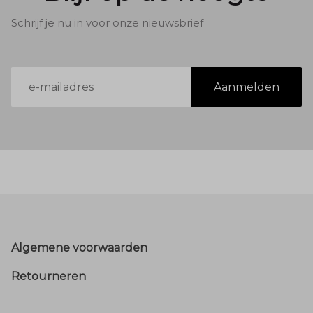
Schrijf je nu in voor onze nieuwsbrief
E-
Aanmelden
mailadres
Footer
Algemene voorwaarden
Retourneren