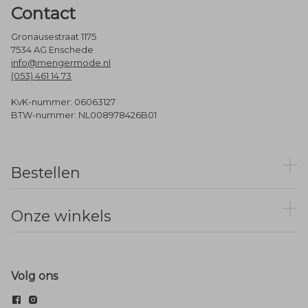
Contact
Gronausestraat 1175
7534 AG Enschede
info@mengermode.nl
(053) 461 14 73
KvK-nummer: 06063127
BTW-nummer: NL008978426B01
Bestellen
Onze winkels
Volg ons