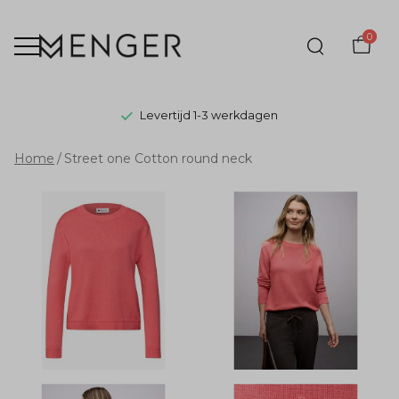
0
Levertijd 1-3 werkdagen
Street
Home
Street one Cotton round neck
one
Cotton
round
neck
-