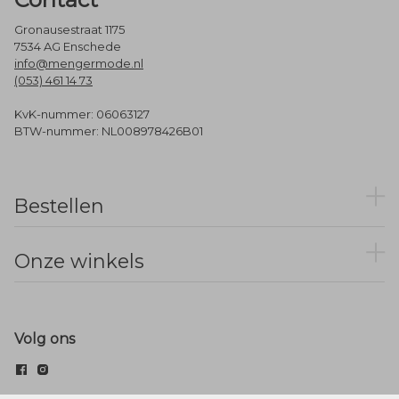
Gronausestraat 1175
7534 AG Enschede
info@mengermode.nl
(053) 461 14 73
KvK-nummer: 06063127
BTW-nummer: NL008978426B01
Bestellen
Onze winkels
Volg ons