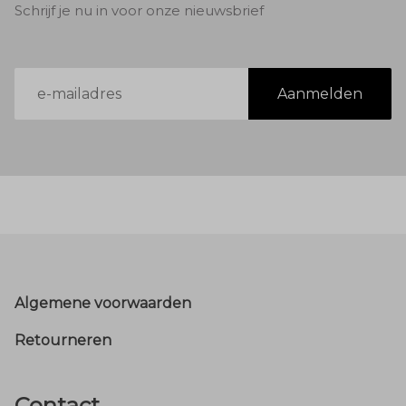
Schrijf je nu in voor onze nieuwsbrief
E-
Aanmelden
mailadres
Footer
Algemene voorwaarden
Retourneren
Contact