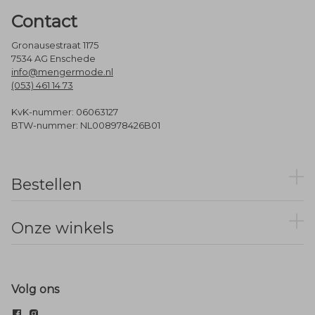
Contact
Gronausestraat 1175
7534 AG Enschede
info@mengermode.nl
(053) 461 14 73
KvK-nummer: 06063127
BTW-nummer: NL008978426B01
Bestellen
Onze winkels
Volg ons