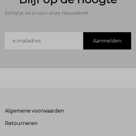
Schrijf je nu in voor onze nieuwsbrief
E-
Aanmelden
mailadres
Footer
Algemene voorwaarden
Retourneren