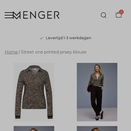
0
Levertijd 1-3 werkdagen
Street
Home
Street one printed jersey blouse
one
printed
jersey
blouse
-