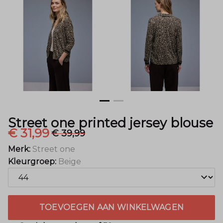
Menger
Mode
Street one printed jersey blouse
€ 31,99
€ 39,99
Merk:
Street one
Kleurgroep:
Beige
TOEVOEGEN AAN WINKELWAGEN