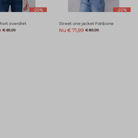
-20%
-20%
hort overshirt
Street one jacket Fishbone
9
Nu € 71,99
€ 69,99
€ 89,99