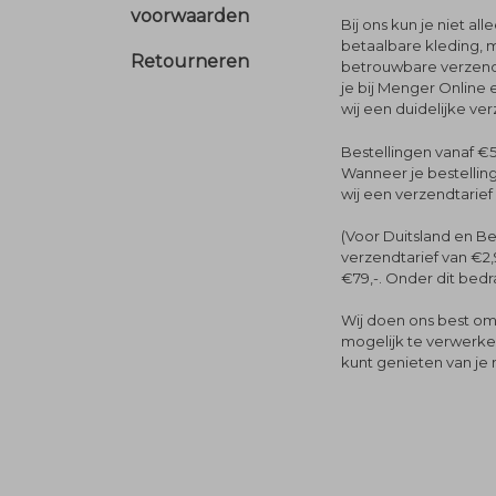
voorwaarden
Bij ons kun je niet al
betaalbare kleding, 
Retourneren
betrouwbare verzendi
je bij Menger Online 
wij een duidelijke ve
Bestellingen vanaf €5
Wanneer je bestelling
wij een verzendtarief
(Voor Duitsland en Be
verzendtarief van €2,
€79,-. Onder dit bedra
Wij doen ons best om 
mogelijk te verwerken 
kunt genieten van je