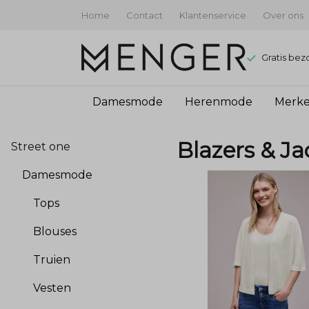
Home
Contact
Klantenservice
Over ons
Gratis bez
Damesmode
Herenmode
Merk
Blazers
Blazers & Ja
Street one
&
Damesmode
Jackets
Tops
-
Blouses
Menger
Truien
Mode
Vesten