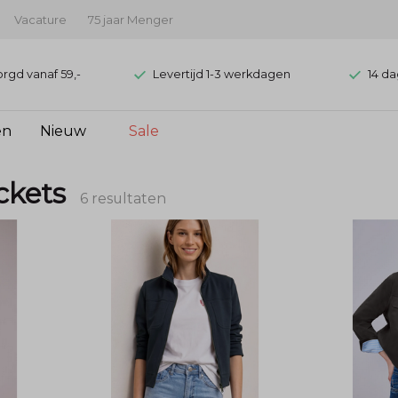
Vacature
75 jaar Menger
orgd vanaf 59,-
Levertijd 1-3 werkdagen
14 da
en
Nieuw
Sale
ckets
6 resultaten