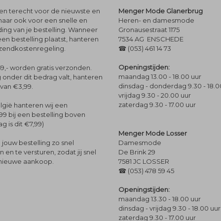
leen terecht voor de nieuwste en
Menger Mode Glanerbrug
maar ook voor een snelle en
Heren- en damesmode
ng van je bestelling. Wanneer
Gronausestraat 1175
een bestelling plaatst, hanteren
7534 AG ENSCHEDE
rzendkostenregeling.
☎ (053) 461 14 73
Openingstijden:
9,- worden gratis verzonden.
maandag 13.00 - 18.00 uur
 onder dit bedrag valt, hanteren
dinsdag - donderdag 9.30 - 18.0
 van €3,99.
vrijdag 9.30 - 20.00 uur
zaterdag 9.30 - 17.00 uur
lgië hanteren wij een
99 bij een bestelling boven
g is dit €7,99)
Menger Mode Losser
Damesmode
jouw bestelling zo snel
De Brink 29
en te versturen, zodat jij snel
7581 JC LOSSER
 nieuwe aankoop.
☎ (053) 478 59 45
Openingstijden:
maandag 13.30 - 18.00 uur
dinsdag - vrijdag 9.30 - 18.00 uur
zaterdag 9.30 - 17.00 uur