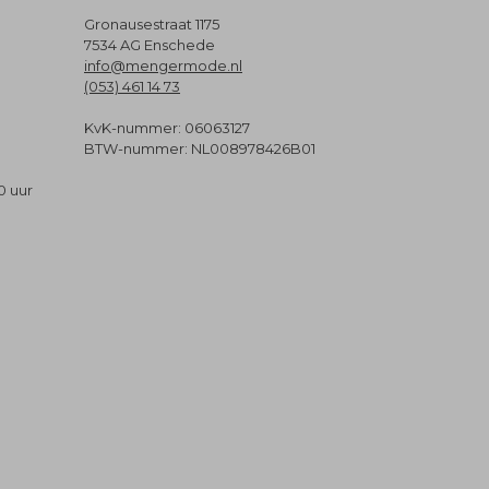
Gronausestraat 1175
7534 AG Enschede
info@mengermode.nl
(053) 461 14 73
KvK-nummer: 06063127
BTW-nummer: NL008978426B01
0 uur