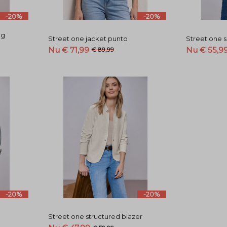
-20%
-20%
ng
Street one jacket punto
Street one s
Nu € 71,99
Nu € 55,9
€ 89,99
-20%
-20%
e
Street one structured blazer