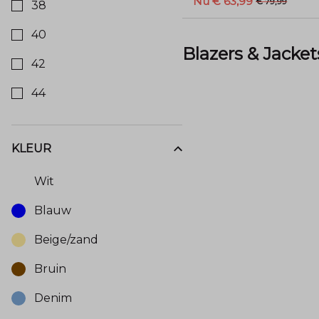
Nu € 63,99
€ 79,99
38
40
Blazers & Jacket
42
44
KLEUR
Kies een Kleur om op te filteren
Wit
Blauw
Beige/zand
Bruin
Denim