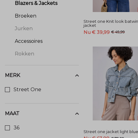
Blazers & Jackets
Broeken
Street one Knit look batwi
jacket
Jurken
Nu € 39,99
€ 49,99
Accessoires
Rokken
MERK
Kies een Merk om op te filteren
Street One
MAAT
Kies een Maat om op te filteren
36
Street one jacket light blu