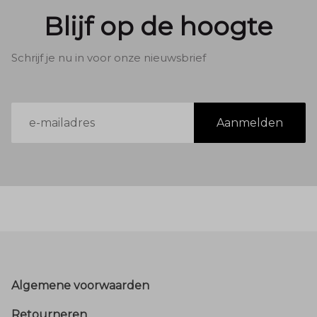
Blijf op de hoogte
Schrijf je nu in voor onze nieuwsbrief
E-
Aanmelden
mailadres
Footer
Algemene voorwaarden
Retourneren