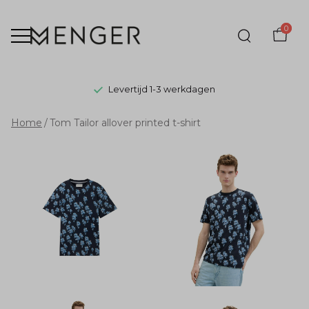
0
Levertijd 1-3 werkdagen
Tom
Home
Tom Tailor allover printed t-shirt
Tailor
allover
printed
t-
shirt