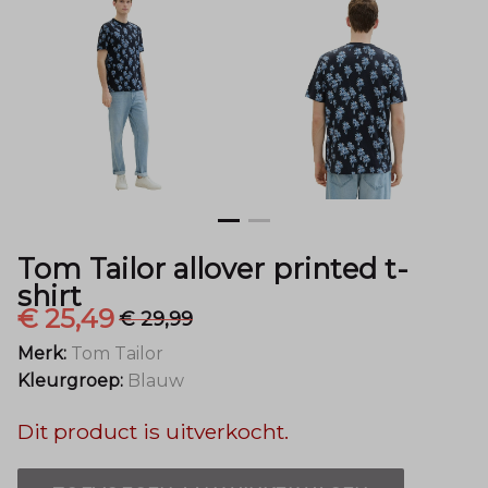
-
Menger
Mode
Tom Tailor allover printed t-
shirt
€ 25,49
€ 29,99
Merk:
Tom Tailor
Kleurgroep:
Blauw
Dit product is uitverkocht.