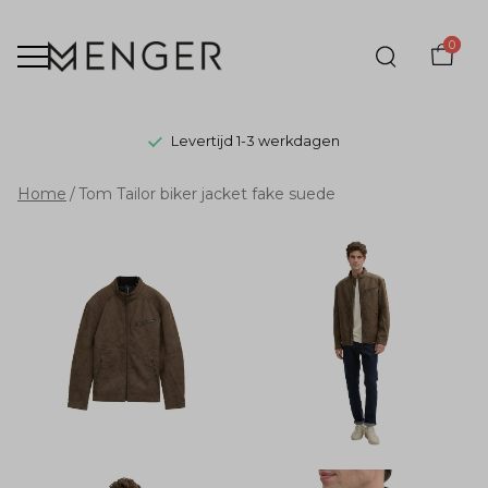
0
Levertijd 1-3 werkdagen
Tom
Home
Tom Tailor biker jacket fake suede
Tailor
biker
jacket
fake
suede