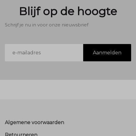
Blijf op de hoogte
Schrijf je nu in voor onze nieuwsbrief
E-
Aanmelden
mailadres
Footer
Algemene voorwaarden
Retourneren