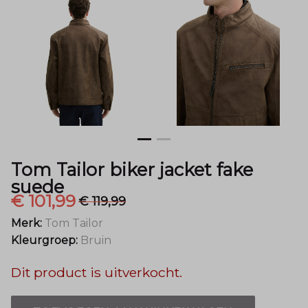
-
Menger
Mode
Tom Tailor biker jacket fake
suede
€ 101,99
€ 119,99
Merk:
Tom Tailor
Kleurgroep:
Bruin
Dit product is uitverkocht.