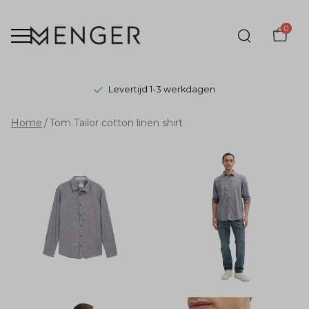
0
Levertijd 1-3 werkdagen
Tom
Home
Tom Tailor cotton linen shirt
Tailor
cotton
linen
shirt
-