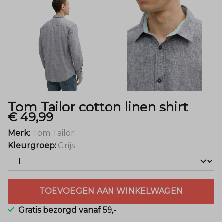
Menger
Mode
Tom Tailor cotton linen shirt
€ 49,99
Merk:
Tom Tailor
Kleurgroep:
Grijs
TOEVOEGEN AAN WINKELWAGEN
Gratis bezorgd vanaf 59,-