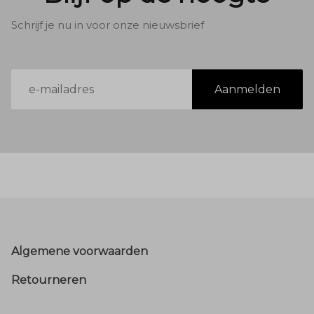
Schrijf je nu in voor onze nieuwsbrief
E-
Aanmelden
mailadres
Footer
Algemene voorwaarden
Retourneren