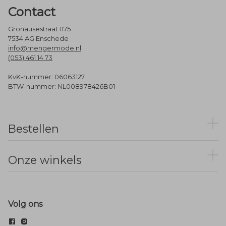
Contact
Gronausestraat 1175
7534 AG Enschede
info@mengermode.nl
(053) 461 14 73
KvK-nummer: 06063127
BTW-nummer: NL008978426B01
Bestellen
Onze winkels
Volg ons