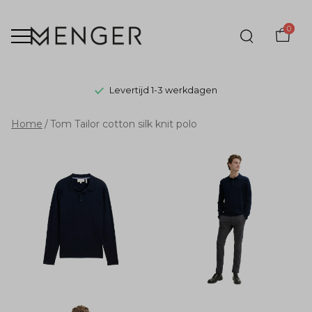
0
Levertijd 1-3 werkdagen
Tom
Home
Tom Tailor cotton silk knit polo
Tailor
cotton
silk
knit
polo