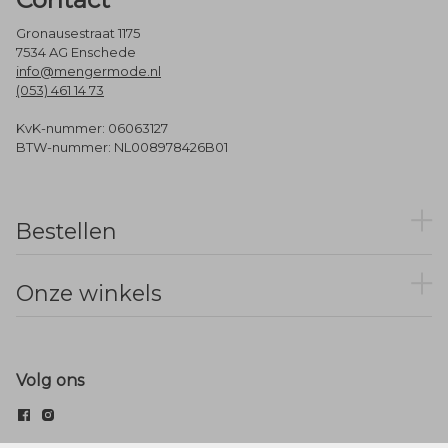
Gronausestraat 1175
7534 AG Enschede
info@mengermode.nl
(053) 461 14 73
KvK-nummer: 06063127
BTW-nummer: NL008978426B01
Bestellen
Onze winkels
Volg ons