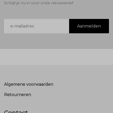
Schrijf je nu in voor onze nieuwsbrief
E-
Aanmelden
mailadres
Footer
Algemene voorwaarden
Retourneren
Contact