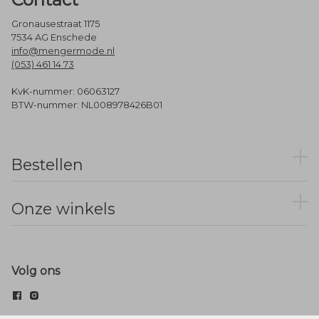
Gronausestraat 1175
7534 AG Enschede
info@mengermode.nl
(053) 461 14 73
KvK-nummer: 06063127
BTW-nummer: NL008978426B01
Bestellen
Onze winkels
Volg ons