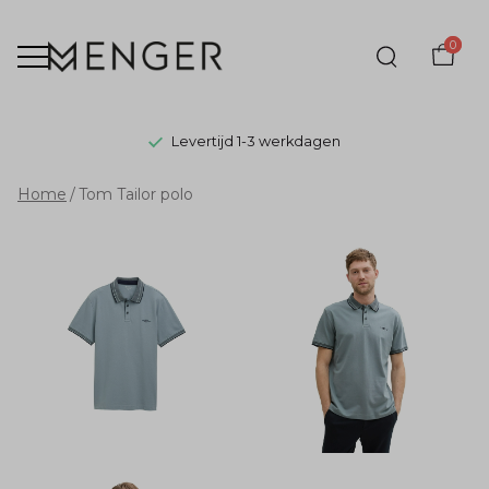
0
Levertijd 1-3 werkdagen
Tom
Home
Tom Tailor polo
Tailor
polo
-
Menger
Mode