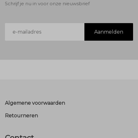
Schrijf je nu in voor onze nieuwsbrief
E-
Aanmelden
mailadres
Footer
Algemene voorwaarden
Retourneren
Contact