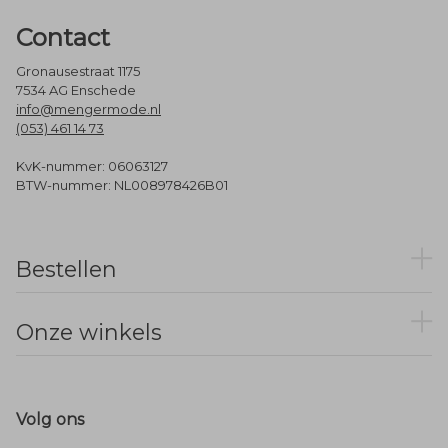
Contact
Gronausestraat 1175
7534 AG Enschede
info@mengermode.nl
(053) 461 14 73
KvK-nummer: 06063127
BTW-nummer: NL008978426B01
Bestellen
Onze winkels
Volg ons