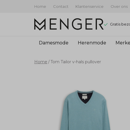
Home
Contact
Klantenservice
Over ons
Gratis bez
Damesmode
Herenmode
Merk
Tom
Home
Tom Tailor v-hals pullover
Tailor
v-
hals
pullover
-