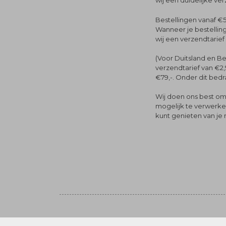
wij een duidelijke ve
Bestellingen vanaf €5
Wanneer je bestelling
wij een verzendtarief
(Voor Duitsland en Be
verzendtarief van €2,
€79,-. Onder dit bedra
Wij doen ons best om 
mogelijk te verwerken 
kunt genieten van je