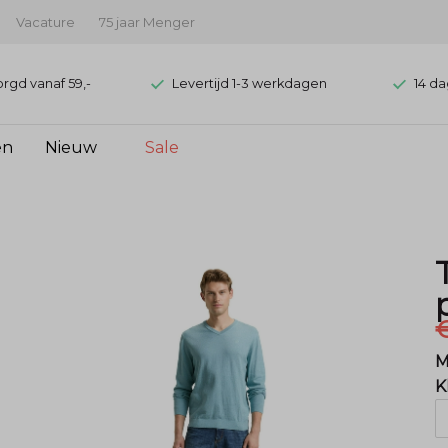
Vacature
75 jaar Menger
orgd vanaf 59,-
Levertijd 1-3 werkdagen
14 da
en
Nieuw
Sale
€
M
K