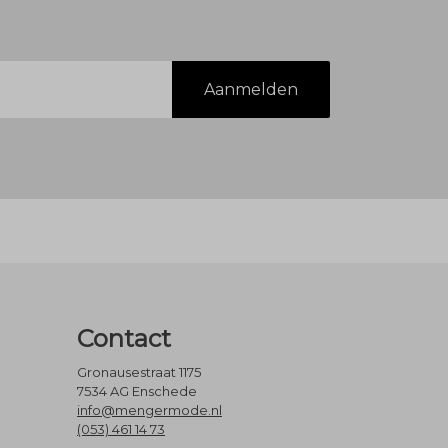
Aanmelden
Contact
Gronausestraat 1175
7534 AG Enschede
info@mengermode.nl
(053) 461 14 73