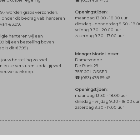
rzendkostenregeling.
☎ (053) 461 14 73
Openingstijden:
9,- worden gratis verzonden.
maandag 13.00 - 18.00 uur
 onder dit bedrag valt, hanteren
dinsdag - donderdag 9.30 - 18.0
 van €3,99.
vrijdag 9.30 - 20.00 uur
zaterdag 9.30 - 17.00 uur
lgië hanteren wij een
99 bij een bestelling boven
g is dit €7,99)
Menger Mode Losser
Damesmode
jouw bestelling zo snel
De Brink 29
en te versturen, zodat jij snel
7581 JC LOSSER
 nieuwe aankoop.
☎ (053) 478 59 45
Openingstijden:
maandag 13.30 - 18.00 uur
dinsdag - vrijdag 9.30 - 18.00 uur
zaterdag 9.30 - 17.00 uur