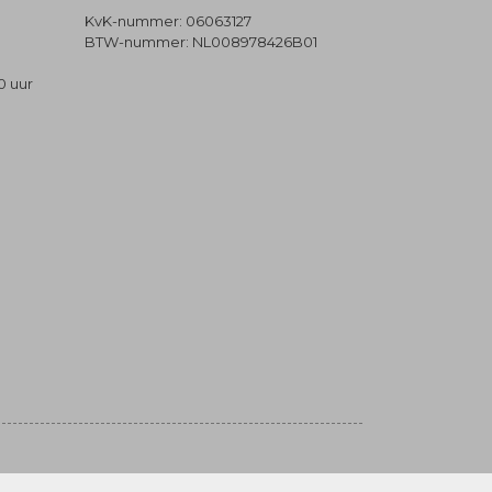
KvK-nummer: 06063127
BTW-nummer: NL008978426B01
0 uur