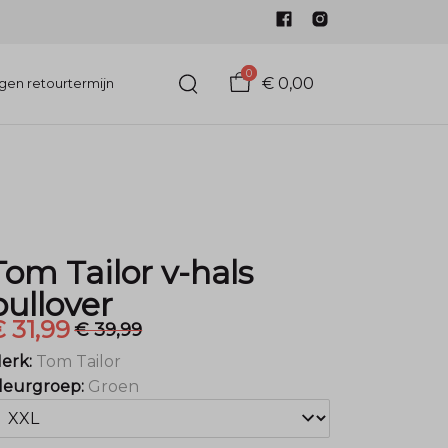
0
€ 0,00
gen retourtermijn
Tom Tailor v-hals
pullover
 31,99
€ 39,99
erk:
Tom Tailor
leurgroep:
Groen