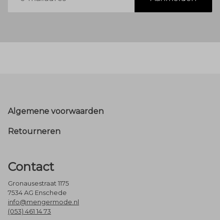
mailadres
Footer
Algemene voorwaarden
Retourneren
Contact
Gronausestraat 1175
7534 AG Enschede
info@mengermode.nl
(053) 461 14 73