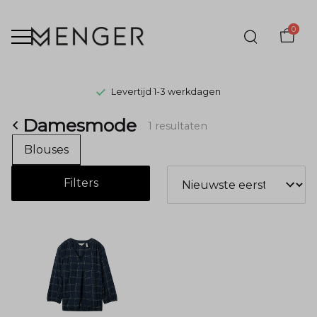
0
Levertijd 1-3 werkdagen
Damesmode
Damesmode
1 resultaten
-
Blouses
Menger
Filters
Mode