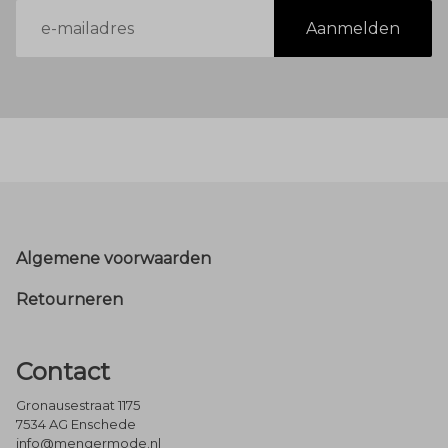
E-
Aanmelden
mailadres
Footer
Algemene voorwaarden
Retourneren
Contact
Gronausestraat 1175
7534 AG Enschede
info@mengermode.nl