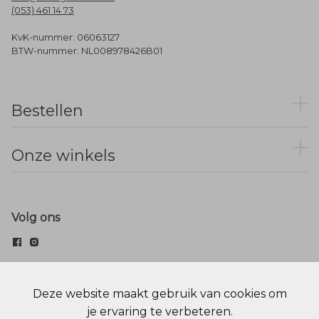
(053) 461 14 73
KvK-nummer: 06063127
BTW-nummer: NL008978426B01
Bestellen
Onze winkels
Volg ons
© Menger Mode
Deze website maakt gebruik van cookies om
je ervaring te verbeteren.
Cookie statement
Privacy Policy