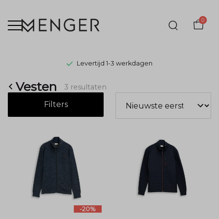
0
Levertijd 1-3 werkdagen
Vesten
Vesten
3 resultaten
-
Filters
Menger
Mode
-20%