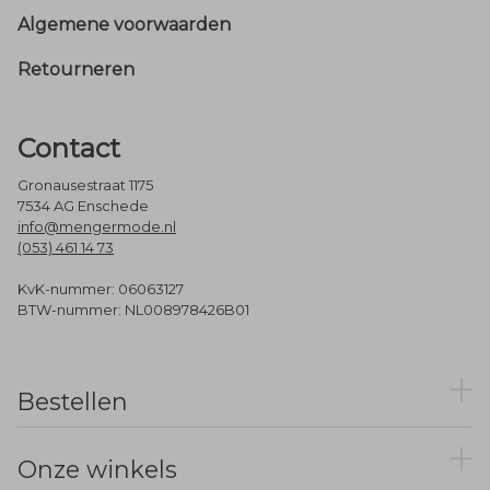
Footer
Algemene voorwaarden
Retourneren
Contact
Gronausestraat 1175
7534 AG Enschede
info@mengermode.nl
(053) 461 14 73
KvK-nummer: 06063127
BTW-nummer: NL008978426B01
Bestellen
Onze winkels