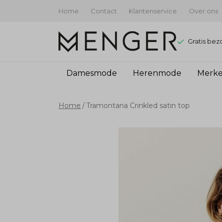
Home
Contact
Klantenservice
Over ons
Gratis bez
Damesmode
Herenmode
Merk
Tramontana
Home
Tramontana Crinkled satin top
Crinkled
satin
top
-
Menger