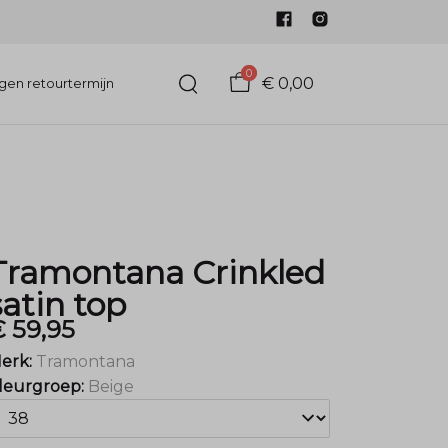
0
€ 0,00
gen retourtermijn
Tramontana Crinkled
satin top
 59,95
erk:
Tramontana
leurgroep:
Beige