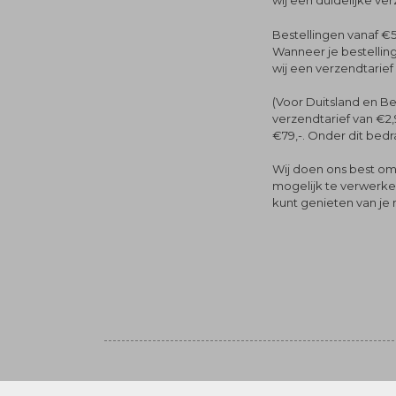
wij een duidelijke ve
Bestellingen vanaf €5
Wanneer je bestelling
wij een verzendtarief
(Voor Duitsland en Be
verzendtarief van €2,
€79,-. Onder dit bedra
Wij doen ons best om 
mogelijk te verwerken 
kunt genieten van je