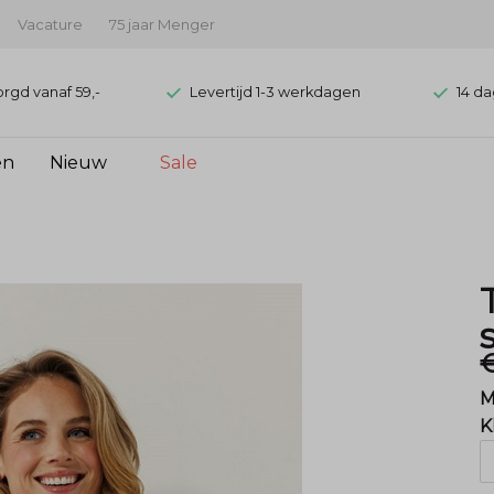
Vacature
75 jaar Menger
orgd vanaf 59,-
Levertijd 1-3 werkdagen
14 da
en
Nieuw
Sale
€
M
K