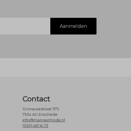
Aanmelden
Contact
Gronausestraat 1175
7534 AG Enschede
info@mengermode.nl
(053) 461 14 73