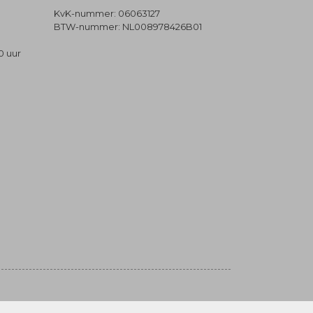
KvK-nummer: 06063127
BTW-nummer: NL008978426B01
0 uur