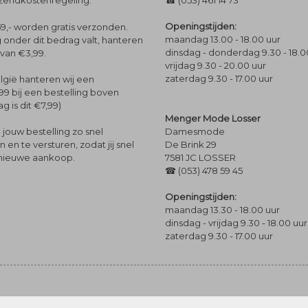
rzendkostenregeling.
☎ (053) 461 14 73
Openingstijden:
9,- worden gratis verzonden.
maandag 13.00 - 18.00 uur
 onder dit bedrag valt, hanteren
dinsdag - donderdag 9.30 - 18.0
 van €3,99.
vrijdag 9.30 - 20.00 uur
zaterdag 9.30 - 17.00 uur
lgië hanteren wij een
99 bij een bestelling boven
g is dit €7,99)
Menger Mode Losser
Damesmode
jouw bestelling zo snel
De Brink 29
en te versturen, zodat jij snel
7581 JC LOSSER
 nieuwe aankoop.
☎ (053) 478 59 45
Openingstijden:
maandag 13.30 - 18.00 uur
dinsdag - vrijdag 9.30 - 18.00 uur
zaterdag 9.30 - 17.00 uur