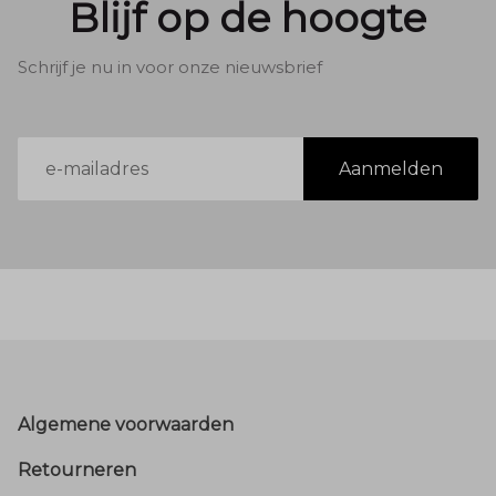
Blijf op de hoogte
Schrijf je nu in voor onze nieuwsbrief
E-
Aanmelden
mailadres
Footer
Algemene voorwaarden
Retourneren