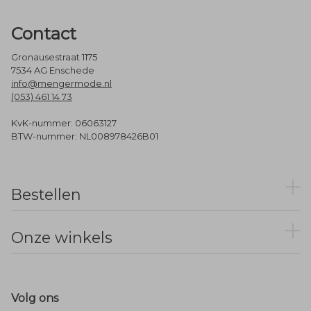
Contact
Gronausestraat 1175
7534 AG Enschede
info@mengermode.nl
(053) 461 14 73
KvK-nummer: 06063127
BTW-nummer: NL008978426B01
Bestellen
Onze winkels
Volg ons