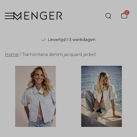
0
Levertijd 1-3 werkdagen
Tramontana
Home
Tramontana denim jacquard jacket
denim
jacquard
jacket
-
Menger