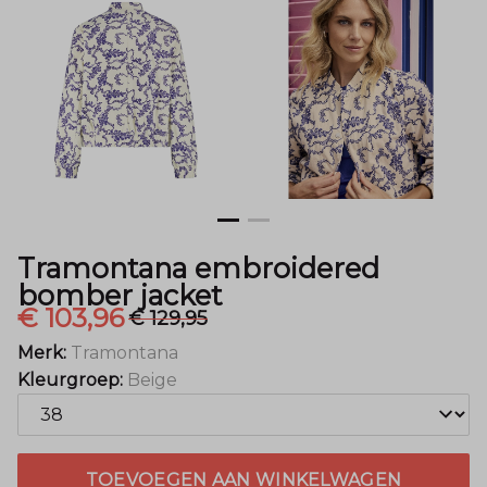
Mode
Tramontana embroidered
bomber jacket
€ 103,96
€ 129,95
Merk:
Tramontana
Kleurgroep:
Beige
TOEVOEGEN AAN WINKELWAGEN