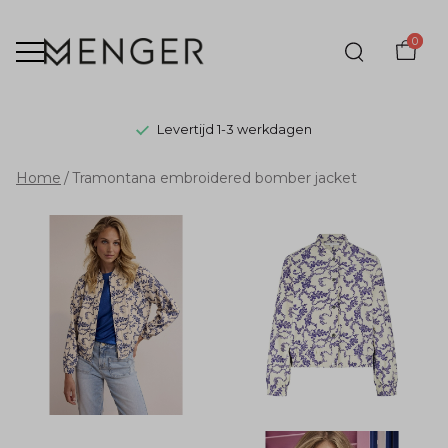
0
Levertijd 1-3 werkdagen
Tramontana
Home
Tramontana embroidered bomber jacket
embroidered
bomber
jacket
-
Menger