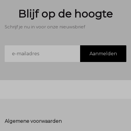
Blijf op de hoogte
Schrijf je nu in voor onze nieuwsbrief
E-
Aanmelden
mailadres
Footer
Algemene voorwaarden