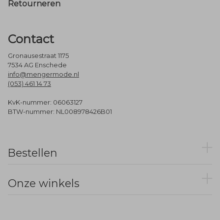
Retourneren
Contact
Gronausestraat 1175
7534 AG Enschede
info@mengermode.nl
(053) 461 14 73
KvK-nummer: 06063127
BTW-nummer: NL008978426B01
Bestellen
Onze winkels