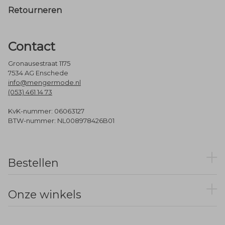
Retourneren
Contact
Gronausestraat 1175
7534 AG Enschede
info@mengermode.nl
(053) 461 14 73
KvK-nummer: 06063127
BTW-nummer: NL008978426B01
Bestellen
Onze winkels