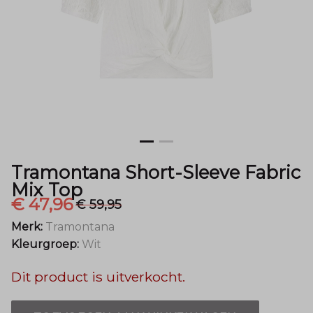
-
Menger
Mode
Tramontana Short-Sleeve Fabric
Mix Top
€ 47,96
€ 59,95
Merk:
Tramontana
Kleurgroep:
Wit
Dit product is uitverkocht.