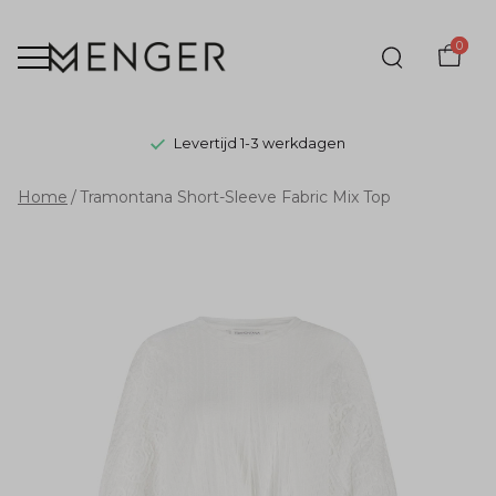
0
Levertijd 1-3 werkdagen
Tramontana
Home
Tramontana Short-Sleeve Fabric Mix Top
Short-
Sleeve
Fabric
Mix
Top