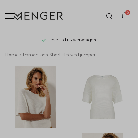
0
Levertijd 1-3 werkdagen
Tramontana
Home
Tramontana Short sleeved jumper
Short
sleeved
jumper
-
Menger