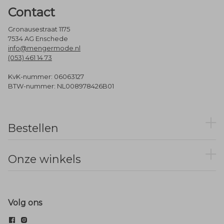
Contact
Gronausestraat 1175
7534 AG Enschede
info@mengermode.nl
(053) 461 14 73
KvK-nummer: 06063127
BTW-nummer: NL008978426B01
Bestellen
Onze winkels
Volg ons