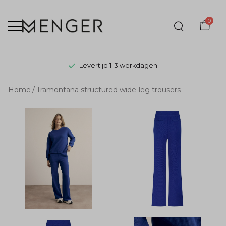
0
Levertijd 1-3 werkdagen
Tramontana
Home
Tramontana structured wide-leg trousers
structured
wide-
leg
trousers
-