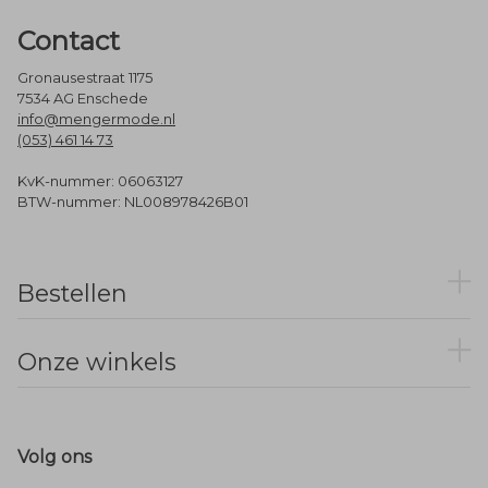
Contact
Gronausestraat 1175
7534 AG Enschede
info@mengermode.nl
(053) 461 14 73
KvK-nummer: 06063127
BTW-nummer: NL008978426B01
Bestellen
Onze winkels
Volg ons