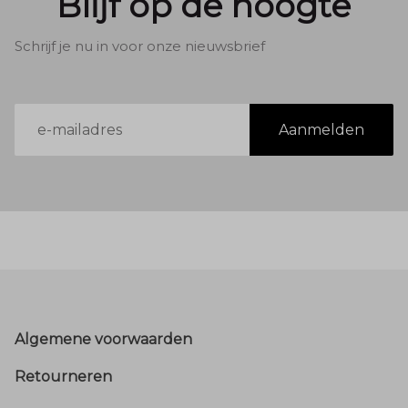
Blijf op de hoogte
Schrijf je nu in voor onze nieuwsbrief
E-
Aanmelden
mailadres
Footer
Algemene voorwaarden
Retourneren