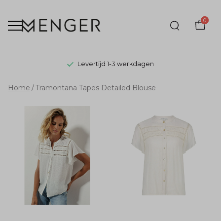
0
Levertijd 1-3 werkdagen
Tramontana
Home
Tramontana Tapes Detailed Blouse
Tapes
Detailed
Blouse
-
Menger