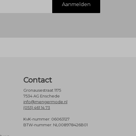
Aanmelden
Contact
Gronausestraat 1175
7534 AG Enschede
info@mengermode.nl
(053) 461 14 73
KvK-nummer: 06063127
BTW-nummer: NL008978426B01