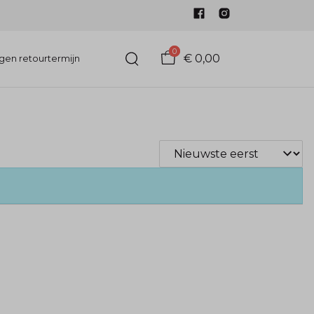
0
€ 0,00
gen retourtermijn