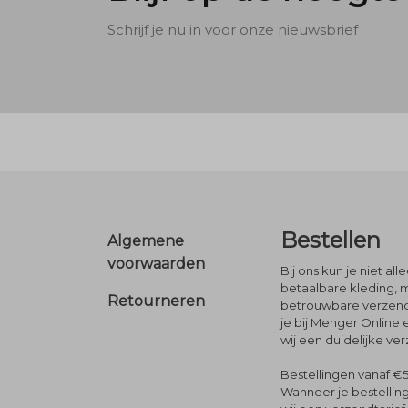
Schrijf je nu in voor onze nieuwsbrief
Footer
Bestellen
Algemene
voorwaarden
Bij ons kun je niet al
betaalbare kleding, 
Retourneren
betrouwbare verzendi
je bij Menger Online 
wij een duidelijke ve
Bestellingen vanaf €5
Wanneer je bestelling