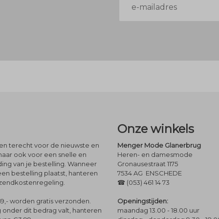
mailadres
Onze winkels
leen terecht voor de nieuwste en
Menger Mode Glanerbrug
maar ook voor een snelle en
Heren- en damesmode
ng van je bestelling. Wanneer
Gronausestraat 1175
een bestelling plaatst, hanteren
7534 AG ENSCHEDE
rzendkostenregeling.
☎ (053) 461 14 73
Openingstijden:
9,- worden gratis verzonden.
maandag 13.00 - 18.00 uur
 onder dit bedrag valt, hanteren