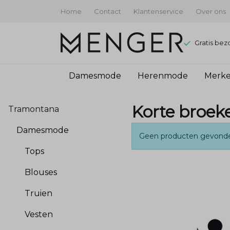
Home
Contact
Klantenservice
Over ons
Gratis bez
Damesmode
Herenmode
Merk
Korte
Korte broek
Tramontana
broeken
Damesmode
Geen producten gevond
-
Tops
Menger
Blouses
Mode
Truien
Vesten