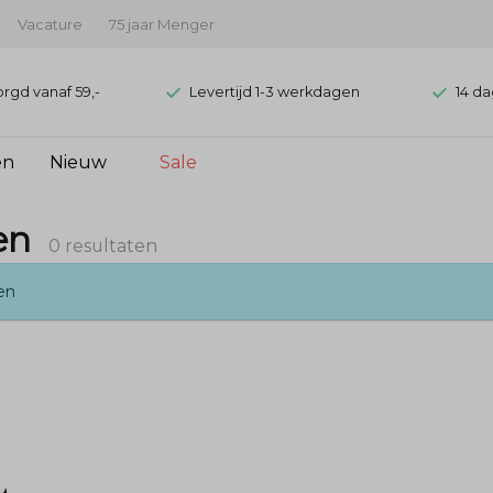
Vacature
75 jaar Menger
orgd vanaf 59,-
Levertijd 1-3 werkdagen
14 da
en
Nieuw
Sale
en
0 resultaten
en