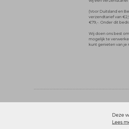
wij een verzendtarief
(Voor Duitsland en Be
verzendtarief van €2,
€79,-. Onder dit bedra
Wij doen ons best om 
mogelijk te verwerken 
kunt genieten van je
Volg ons
© Menger Mode
Deze we
Cookie statement
Lees m