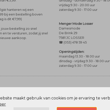
dinsdag - donderdag 9.30 - 18.0
 van €3,99.
vrijdag 9.30 - 20.00 uur
zaterdag 9.30 - 17.00 uur
lgië hanteren wij een
99 bij een bestelling boven
g is dit €7,99)
Menger Mode Losser
Damesmode
jouw bestelling zo snel
De Brink 29
en te versturen, zodat jij snel
7581 JC LOSSER
 nieuwe aankoop.
☎ (053) 478 59 45
Openingstijden:
maandag 13.30 - 18.00 uur
dinsdag - vrijdag 9.30 - 18.00 uur
zaterdag 9.30 - 17.00 uur
bsite maakt gebruik van cookies om je ervaring te ver
Privacy Policy
eer