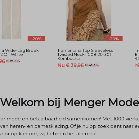
-20%
-20%
na Wide-Leg Broek
Tramontana Top Sleeveless
T
2 Off White
Twisted Neckl. C08-20-301
E
Kombucha
40
96
€ 89,95
Nu € 39,96
N
€ 49,95
Welkom bij Menger Mode
ar mode en betaalbaarheid samenkomen! Met 1000 vierka
 van heren- en dameskleding. Of je nu op zoek bent naar ee
oor op kantoor, wij hebben het allemaal.