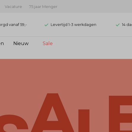
Vacature
75 jaar Menger
orgd vanaf 59,-
Levertijd 1-3 werkdagen
14 da
en
Nieuw
Sale