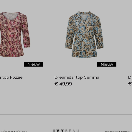
Nieuw
Nieuw
 top Fozzie
Dreamstar top Gemma
D
€ 49,99
€