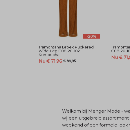
-20%
Tramontana Broek Puckered
Tramonta
Wide-Leg C08-20-102
C08-20-10
Kombucha
Nu € 71,
Nu € 71,96
€ 89,95
Welkom bij Menger Mode - wa
wij een uitgebreid assortiment
weekend of een formele look v