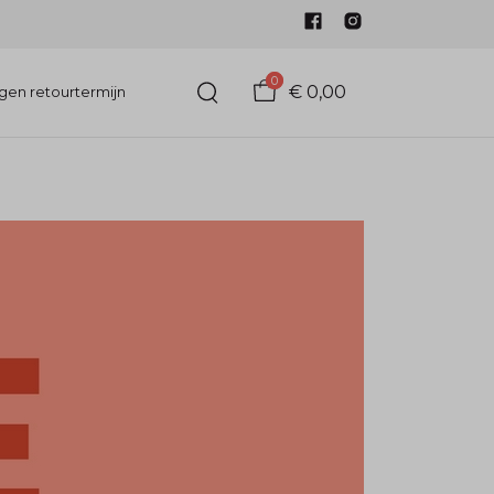
0
€ 0,00
gen retourtermijn