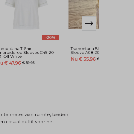
-20%
-20%
ramontana T-Shirt
Tramontana Blouse Short-
mbroidered Sleeves C49-20-
Sleeve A08-20-301 Off White
1 Off White
Nu € 55,96
€ 69,95
u € 47,96
€ 59,95
nte meter aan ruimte, bieden
n casual outfit voor het