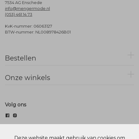
7534 AG Enschede
info@mengermode.nl
(053) 461 14 73
KvK-nummer: 06063127
BTW-nummer: NL008978426B01
Bestellen
Onze winkels
Volg ons
© Menger Mode
Deze website maakt gebruik van cookies om