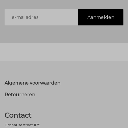
E-
Aanmelden
mailadres
Footer
Algemene voorwaarden
Retourneren
Contact
Gronausestraat 1175