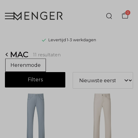
0
Levertijd 1-3 werkdagen
MAC
MAC
11 resultaten
-
Herenmode
Menger
Filters
Mode