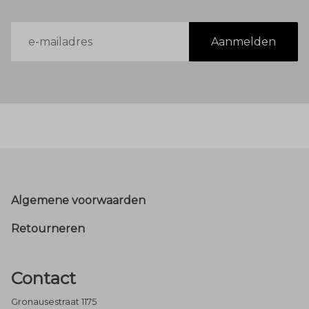
E-
Aanmelden
mailadres
Footer
Algemene voorwaarden
Retourneren
Contact
Gronausestraat 1175