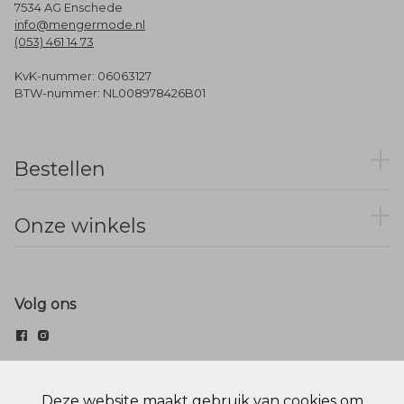
7534 AG Enschede
info@mengermode.nl
(053) 461 14 73
KvK-nummer: 06063127
BTW-nummer: NL008978426B01
Bestellen
Onze winkels
Volg ons
© Menger Mode
Deze website maakt gebruik van cookies om