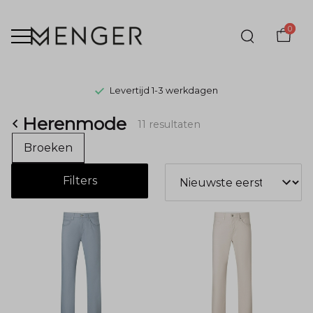
0
Levertijd 1-3 werkdagen
Herenmode
Herenmode
11 resultaten
-
Broeken
Menger
Filters
Mode